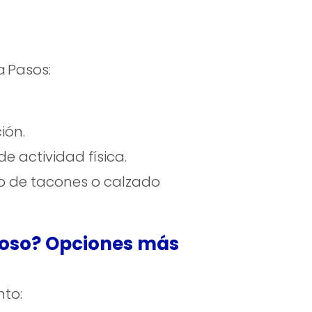
a Pasos:
ión.
e actividad física.
o de tacones o calzado
eposo? Opciones más
nto: