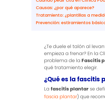
Cuando pedir cita en Clínica Po
Causas: ¿por qué aparece?
Tratamiento: ¿plantillas a medi
Prevención: estiramientos básic
¿Te duele el talón al leva
empieza a frenar? En la C
problema de la
Fascitis 
qué tratamiento elegir.
¿Qué es la fascitis 
La
fascitis
plantar
se defi
fascia plantar
) que recorr