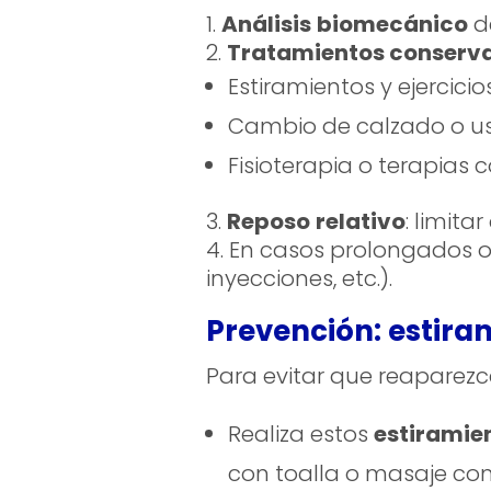
Análisis
biomecánico
de
Tratamientos conserv
Estiramientos y ejercici
Cambio de calzado o uso
Fisioterapia o terapias 
Reposo
relativo
: limita
En casos prolongados o 
inyecciones, etc.).
Prevención: estira
Para evitar que reaparezc
Realiza estos
estiramien
con toalla o masaje con 