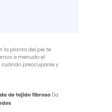
 la planta del pie te
ctamos a menudo el
s, cuándo preocuparse y
da
de
tejido
fibroso
(la
dedos
.