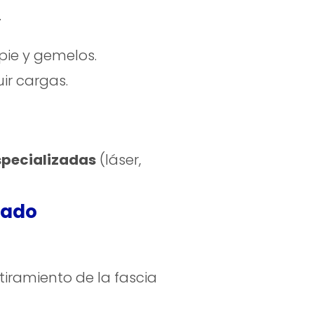
.
 pie y gemelos.
ir cargas.
specializadas
(láser,
zado
stiramiento de la fascia